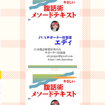
材）
B：☆腹話術テキスト（独りで学べる優れもの）
C：
¥2,800
20%OFF
D ★
★ 腹話術メソードテキスト（独りで学べる）