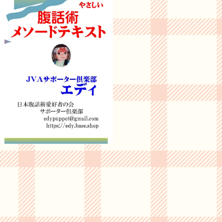
★腹話術テキスト（独りで学べる優れもの）
¥2,800
20%OFF