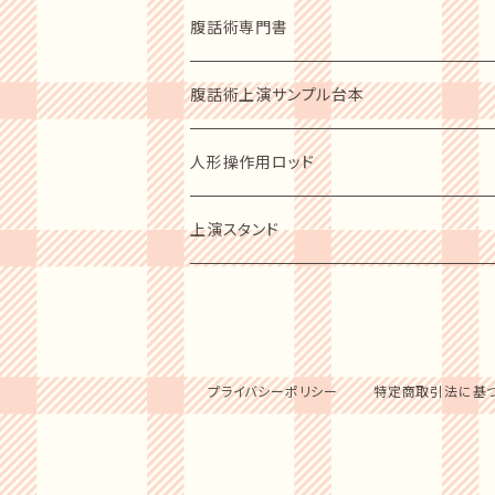
上演必需品
レベルアップショーDVD
動物ソフトパッペト
腹話術専門書
人形スタント
人型人形
指導者の手ほどき 2枚組
人型パペット
腹話術愛好者用
腹話術上演サンプル台本
ステージカーテン
歴史写真集
ショーアップ商品
人形操作用ロッド
音響セット
腹話術の歴史他
パペットシューズ
ソフトパッペト用
上演スタンド
指導者用ガイドブック
小型人形用
上演必需品
小型～中型パペット用
人形スタンド
プライバシーポリシー
特定商取引法に基
中型～大型パペット用