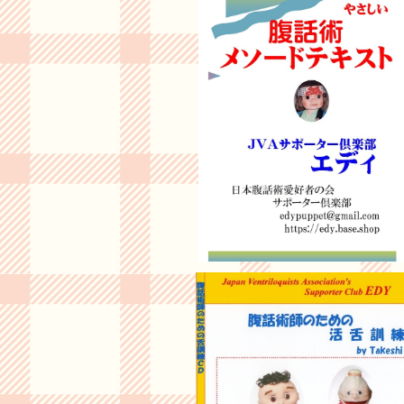
A：★腹話術テキスト（独りで学べる教
¥2,800
20%OFF
☆入荷25%割引◇ 台本付き・外郎売C