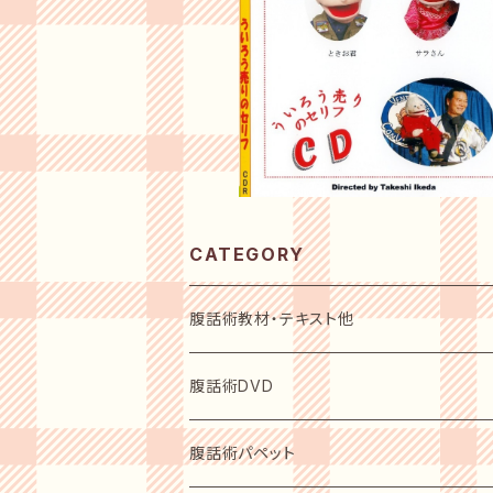
会員サービス有
¥2,400
25%OFF
CATEGORY
腹話術教材・テキスト他
初心者用入門テキスト
腹話術DVD
指導者用テキスト
初心者用入門DVD
腹話術パペット