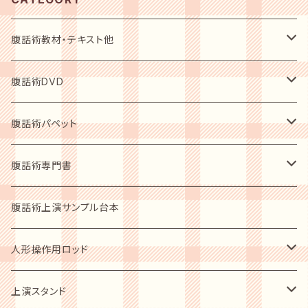
腹話術教材・テキスト他
初心者用入門テキスト
腹話術DVD
指導者用テキスト
初心者用入門DVD
腹話術パペット
上演必需品
レベルアップショーDVD
動物ソフトパッペト
腹話術専門書
人形スタント
人型人形
指導者の手ほどき 2枚組
人型パペット
腹話術愛好者用
腹話術上演サンプル台本
ステージカーテン
歴史写真集
ショーアップ商品
人形操作用ロッド
音響セット
腹話術の歴史他
パペットシューズ
ソフトパッペト用
上演スタンド