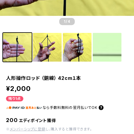
1
/4
人形操作ロッド （銅線） 42cm１本
¥2,000
残り1点
なら
手数料無料の
翌月払いでOK
200
エディポイント獲得
※
メンバーシップに登録
し、購入すると獲得できます。