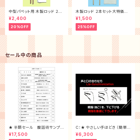
中型パペット用 木製ロッド ２本
木製ロッド ２本セット大特価＜
セット現品のみ
小型パペット用＞
¥2,400
¥1,500
20%OFF
25%OFF
セール中の商品
★ 半額セール 腹話術サンプル
C：★ やさしい手ほどき （簡単に
台本10冊 （ 1~10 ）全セット
習得 DVD）
¥17,500
¥6,300