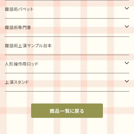
指導者用テキスト
初心者用入門DVD
腹話術パペット
上演必需品
レベルアップショーDVD
動物ソフトパッペト
腹話術専門書
人形スタント
人型人形
指導者の手ほどき 2枚組
人型パペット
腹話術愛好者用
腹話術上演サンプル台本
ステージカーテン
歴史写真集
ショーアップ商品
人形操作用ロッド
音響セット
腹話術の歴史他
パペットシューズ
ソフトパッペト用
上演スタンド
指導者用ガイドブック
小型人形用
上演必需品
商品一覧に戻る
小型～中型パペット用
人形スタンド
中型～大型パペット用