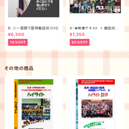
B: ☆一週間で習得腹話術 DVD
A：★映像テキスト ＋ 腹話術テ
キスト＜大特価セット割30%of
¥6,300
¥7,350
f ＞
10%OFF
30%OFF
その他の商品