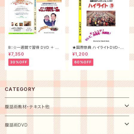
B：☆一週間で習得 DVD ＋ 腹
★国際祭典 ハイライトDVD-20
話術テキスト ＜大特価セット割
16年
¥7,350
¥1,200
30%off＞
30%OFF
60%OFF
CATEGORY
腹話術教材・テキスト他
初心者用入門テキスト
腹話術DVD