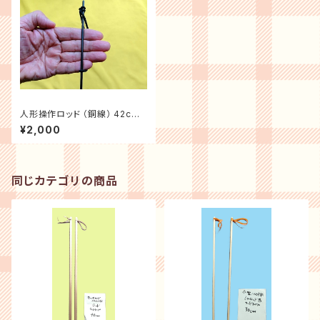
人形操作ロッド （銅線） 42cm１
本
¥2,000
同じカテゴリの商品