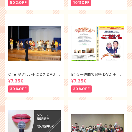
50%OFF
10%OFF
C：★ やさしい手ほどき DVD ＋
B：☆一週間で習得 DVD ＋ 腹
腹話術テキスト ＜大特価セット
話術テキスト ＜大特価セット割
¥7,350
¥7,350
割f）
30%off＞
30%OFF
30%OFF