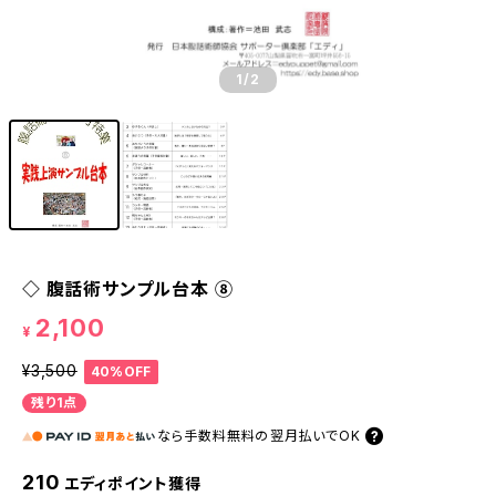
1
/2
◇ 腹話術サンプル台本 ⑧
2,100
¥
¥3,500
40%OFF
残り1点
なら
手数料無料の
翌月払いでOK
210
エディポイント獲得