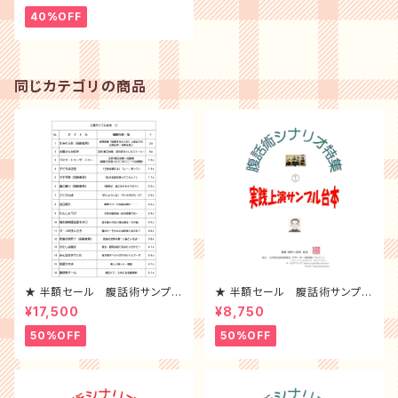
40%OFF
同じカテゴリの商品
★ 半額セール 腹話術サンプル
★ 半額セール 腹話術サンプル
台本10冊 （ 1~10 ）全セット
台本 5冊 （1~5）Aセット
¥17,500
¥8,750
50%OFF
50%OFF