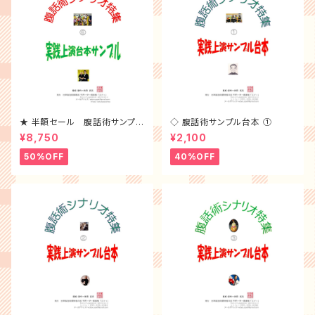
★ 半額セール 腹話術サンプル
◇ 腹話術サンプル台本 ①
台本 5冊 （6~10）Ｂセット
¥8,750
¥2,100
50%OFF
40%OFF