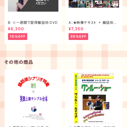
B: ☆一週間で習得腹話術 DVD
A：★映像テキスト ＋ 腹話術テ
キスト＜大特価セット割30%of
¥6,300
¥7,350
f ＞
10%OFF
30%OFF
その他の商品