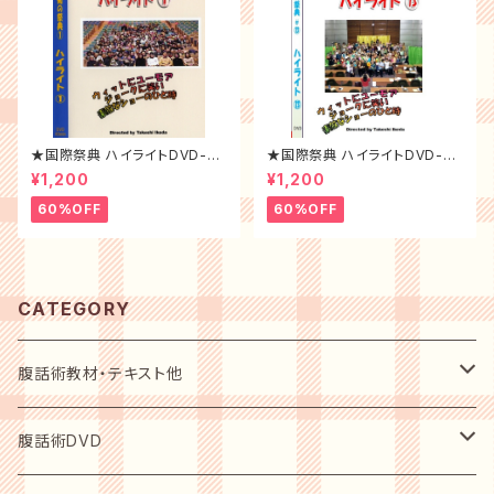
★国際祭典 ハイライトDVD-20
★国際祭典 ハイライトDVD-20
01年
14年
¥1,200
¥1,200
60%OFF
60%OFF
CATEGORY
腹話術教材・テキスト他
初心者用入門テキスト
腹話術DVD