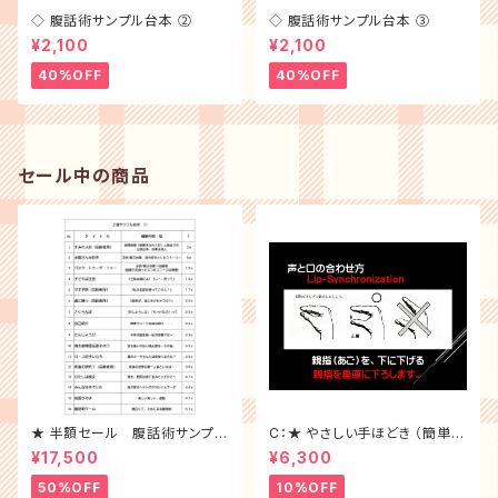
◇ 腹話術サンプル台本 ②
◇ 腹話術サンプル台本 ③
¥2,100
¥2,100
40%OFF
40%OFF
セール中の商品
★ 半額セール 腹話術サンプル
C：★ やさしい手ほどき （簡単に
台本10冊 （ 1~10 ）全セット
習得 DVD）
¥17,500
¥6,300
50%OFF
10%OFF