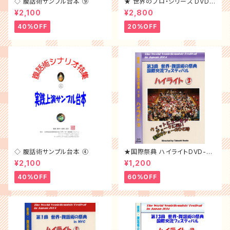
◇ 腹話術サンプル台本 ⑨
★ 世界のプロ・シリーズ DVD-
⑯
¥2,100
¥2,800
40%OFF
20%OFF
◇ 腹話術サンプル台本 ④
★国際祭典 ハイライトDVD-20
04年
¥2,100
¥1,200
40%OFF
60%OFF