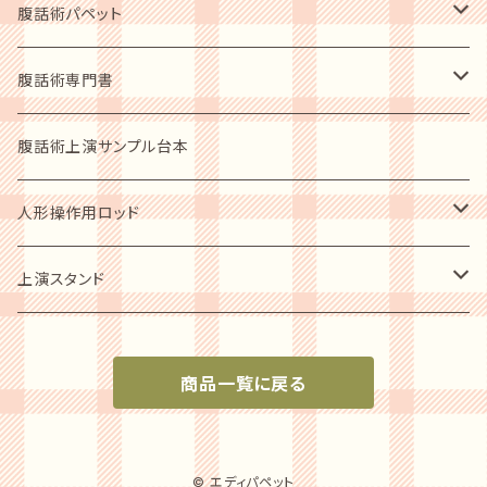
指導者用テキスト
初心者用入門DVD
腹話術パペット
上演必需品
レベルアップショーDVD
動物ソフトパッペト
腹話術専門書
人形スタント
人型人形
指導者の手ほどき 2枚組
人型パペット
腹話術愛好者用
腹話術上演サンプル台本
ステージカーテン
歴史写真集
ショーアップ商品
人形操作用ロッド
音響セット
腹話術の歴史他
パペットシューズ
ソフトパッペト用
上演スタンド
指導者用ガイドブック
小型人形用
上演必需品
商品一覧に戻る
小型～中型パペット用
人形スタンド
中型～大型パペット用
© エディパペット