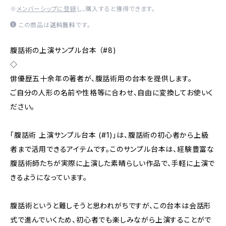
※
メンバーシップに登録
し、購入すると獲得できます。
この商品は
送料無料
です。
腹話術の上演サンプル台本 （#8)
◇
俳優歴五十余年の著者が、腹話術用の台本を提供します。
ご自分の人形の名前や性格等に合わせ、自由に変換してお使いく
ださい。
「腹話術 上演サンプル台本 (#1)」は、腹話術の初心者から上級
者まで活用できるアイテムです。このサンプル台本は、経験豊富な
腹話術師たちが実際に上演した素晴らしい作品で、手軽に上演で
きるようになっています。
腹話術というと難しそうと思われがちですが、この台本は会話形
式で進んでいくため、初心者でも楽しみながら上演することがで