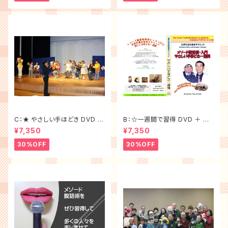
C：★ やさしい手ほどき DVD ＋
B：☆一週間で習得 DVD ＋ 腹
腹話術テキスト ＜大特価セット
話術テキスト ＜大特価セット割
¥7,350
¥7,350
割f）
30%off＞
30%OFF
30%OFF