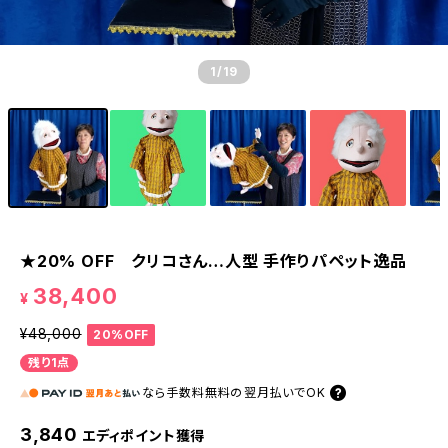
1
/19
★20% OFF クリコさん…人型 手作りパペット逸品
38,400
¥
¥48,000
20%OFF
残り1点
なら
手数料無料の
翌月払いでOK
3,840
エディポイント獲得