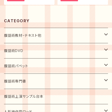
CATEGORY
腹話術教材・テキスト他
初心者用入門テキスト
腹話術DVD
指導者用テキスト
初心者用入門DVD
腹話術パペット
上演必需品
レベルアップショーDVD
動物ソフトパッペト
腹話術専門書
人形スタント
人型人形
指導者の手ほどき 2枚組
人型パペット
腹話術愛好者用
腹話術上演サンプル台本
ステージカーテン
歴史写真集
ショーアップ商品
人形操作用ロッド