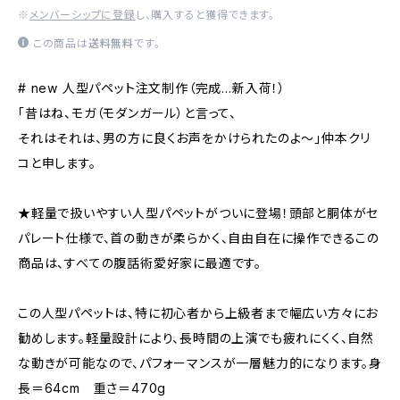
※
メンバーシップに登録
し、購入すると獲得できます。
この商品は
送料無料
です。
# new 人型パペット注文制作（完成…新入荷！）
「昔はね、モガ（モダンガール）と言って、
それはそれは、男の方に良くお声をかけられたのよ～」仲本クリ
コと申します。
★軽量で扱いやすい人型パペットがついに登場！頭部と胴体がセ
パレート仕様で、首の動きが柔らかく、自由自在に操作できるこの
商品は、すべての腹話術愛好家に最適です。
この人型パペットは、特に初心者から上級者まで幅広い方々にお
勧めします。軽量設計により、長時間の上演でも疲れにくく、自然
な動きが可能なので、パフォーマンスが一層魅力的になります。身
長＝64cm 重さ＝470g