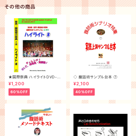
その他の商品
★国際祭典 ハイライトDVD-20
◇ 腹話術サンプル台本 ⑦
09年
¥1,200
¥2,100
60%OFF
40%OFF