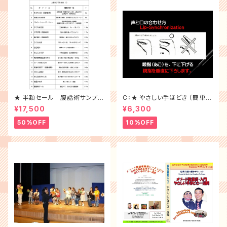
★ 半額セール 腹話術サンプル
C：★ やさしい手ほどき （簡単に
台本10冊 （ 1~10 ）全セット
習得 DVD）
¥17,500
¥6,300
50%OFF
10%OFF