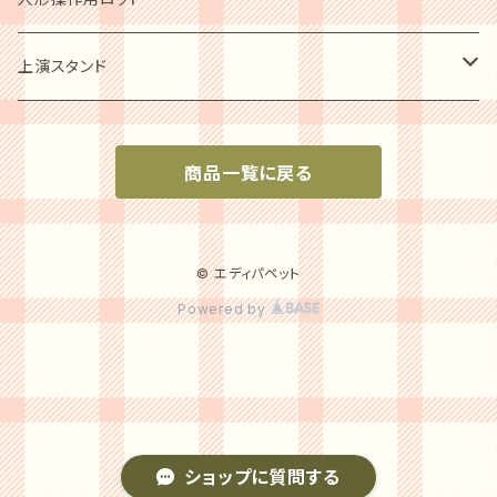
音響セット
腹話術の歴史他
パペットシューズ
ソフトパッペト用
上演スタンド
指導者用ガイドブック
小型人形用
上演必需品
商品一覧に戻る
小型～中型パペット用
人形スタンド
中型～大型パペット用
© エディパペット
Powered by
ショップに質問する