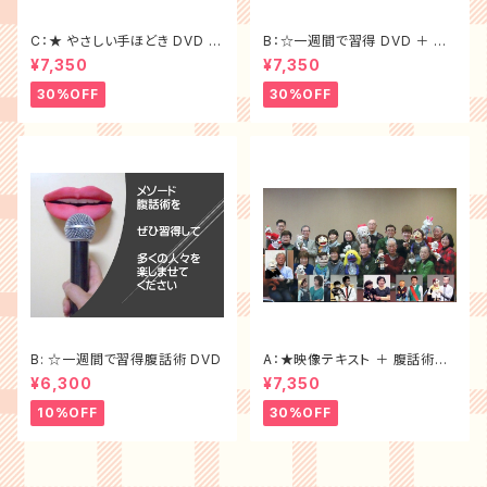
C：★ やさしい手ほどき DVD ＋
B：☆一週間で習得 DVD ＋ 腹
腹話術テキスト ＜大特価セット
話術テキスト ＜大特価セット割
¥7,350
¥7,350
割f）
30%off＞
30%OFF
30%OFF
B: ☆一週間で習得腹話術 DVD
A：★映像テキスト ＋ 腹話術テ
キスト＜大特価セット割30%of
¥6,300
¥7,350
f ＞
10%OFF
30%OFF