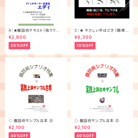
A：★腹話術テキスト（独りで学
C：★ やさしい手ほどき （簡単に
べる教材）
習得 DVD）
¥2,800
¥6,300
20%OFF
10%OFF
◇ 腹話術サンプル台本 ⑧
◇ 腹話術サンプル台本 ⑤
¥2,100
¥2,100
40%OFF
40%OFF