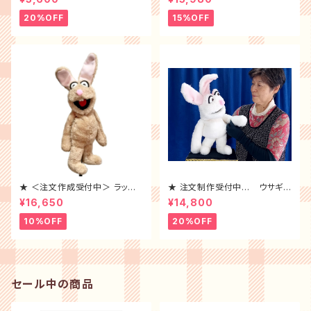
20%OFF
15%OFF
★ ＜注文作成受付中＞ ラッキ
★ 注文制作受付中… ウサギ
ー・ラビット ・ミルクティー
の シローちゃん
¥16,650
¥14,800
10%OFF
20%OFF
セール中の商品