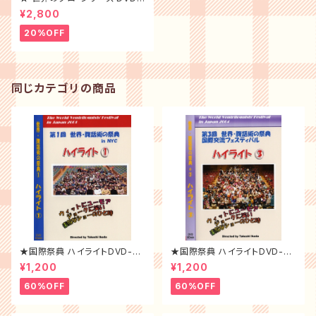
⑭B
¥2,800
20%OFF
同じカテゴリの商品
★国際祭典 ハイライトDVD-20
★国際祭典 ハイライトDVD-20
01年
04年
¥1,200
¥1,200
60%OFF
60%OFF