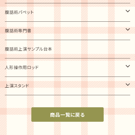
指導者用テキスト
初心者用入門DVD
腹話術パペット
上演必需品
レベルアップショーDVD
動物ソフトパッペト
腹話術専門書
人形スタント
人型人形
指導者の手ほどき 2枚組
人型パペット
腹話術愛好者用
腹話術上演サンプル台本
ステージカーテン
歴史写真集
ショーアップ商品
人形操作用ロッド
音響セット
腹話術の歴史他
パペットシューズ
ソフトパッペト用
上演スタンド
指導者用ガイドブック
小型人形用
上演必需品
商品一覧に戻る
小型～中型パペット用
人形スタンド