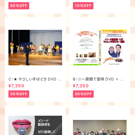
50%OFF
10%OFF
C：★ やさしい手ほどき DVD ＋
B：☆一週間で習得 DVD ＋ 腹
腹話術テキスト ＜大特価セット
話術テキスト ＜大特価セット割
¥7,350
¥7,350
割f）
30%off＞
30%OFF
30%OFF