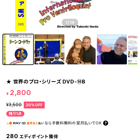
1
/14
★ 世界のプロ・シリーズ DVD-⑭B
2,800
¥
¥3,500
20%OFF
残り1点
なら
手数料無料の
翌月払いでOK
280
エディポイント獲得