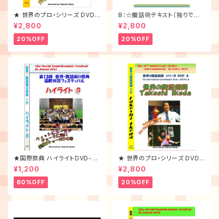
★ 世界のプロ・シリーズ DVD-
B：☆腹話術テキスト（独りで学
⑱
べる優れもの）
¥2,800
¥2,800
20%OFF
20%OFF
★国際祭典 ハイライトDVD-20
★ 世界のプロ・シリーズ DVD-
14年
⑧
¥1,200
¥2,800
60%OFF
20%OFF