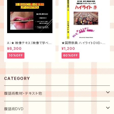
A：★ 映像テキス（映像で学べる
★国際祭典 ハイライトDVD-20
DVDのみ）
16年
¥6,300
¥1,200
10%OFF
60%OFF
CATEGORY
腹話術教材・テキスト他
初心者用入門テキスト
腹話術DVD