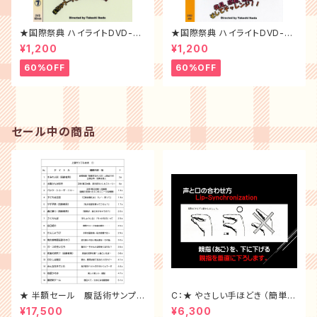
★国際祭典 ハイライトDVD-20
★国際祭典 ハイライトDVD-20
08年
10年
¥1,200
¥1,200
60%OFF
60%OFF
セール中の商品
★ 半額セール 腹話術サンプル
C：★ やさしい手ほどき （簡単に
台本10冊 （ 1~10 ）全セット
習得 DVD）
¥17,500
¥6,300