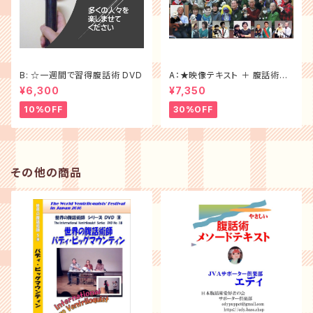
B: ☆一週間で習得腹話術 DVD
A：★映像テキスト ＋ 腹話術テ
キスト＜大特価セット割30%of
¥6,300
¥7,350
f ＞
10%OFF
30%OFF
その他の商品