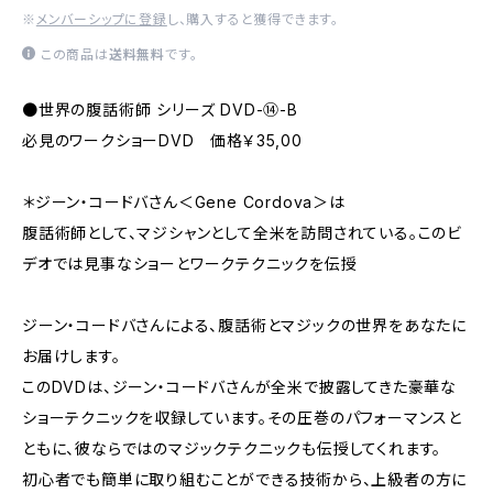
※
メンバーシップに登録
し、購入すると獲得できます。
この商品は
送料無料
です。
●世界の腹話術師 シリーズ DVD-⑭-B
必見のワークショーDVD 価格￥35,00
＊ジーン・コードバさん＜Gene Cordova＞は
腹話術師として、マジシャンとして全米を訪問されている。このビ
デオでは見事なショーとワークテクニックを伝授
ジーン・コードバさんによる、腹話術とマジックの世界をあなたに
お届けします。
このDVDは、ジーン・コードバさんが全米で披露してきた豪華な
ショーテクニックを収録しています。その圧巻のパフォーマンスと
ともに、彼ならではのマジックテクニックも伝授してくれます。
初心者でも簡単に取り組むことができる技術から、上級者の方に