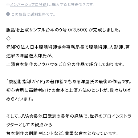
※
メンバーシップに登録
し、購入すると獲得できます。
この商品は
送料無料
です。
腹話術上演サンプル台本の９号（￥3,500）が完成しました。
◇
元NPO法人日本腹話術師協会事務局長で腹話術師、人形師、著
述家の澤屋逸太郎氏が、
上演台本創作のノウハウをご自分の作品で紹介しております。
「腹話術指導ガイド」の著作者でもある澤屋氏の最後の作品です。
初心者用に高齢者向けの台本と上演方法のヒントが、数々ちりば
められいます。
そして、JVA会長池田武志の長年の経験で、世界のプロインストラ
クターとしての観点から
台本創作の例題やヒントなど、貴重な台本となっています。