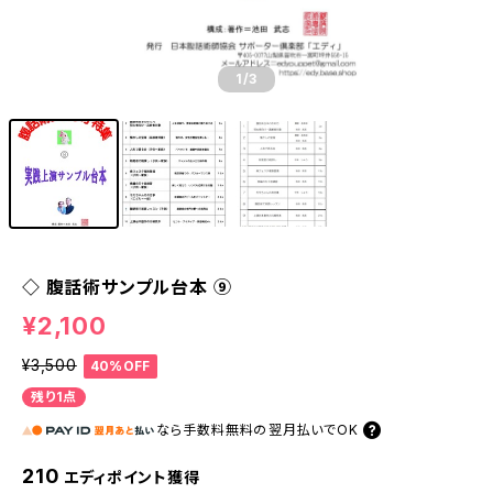
1
/3
◇ 腹話術サンプル台本 ⑨
¥2,100
¥3,500
40%OFF
残り1点
なら
手数料無料の
翌月払いでOK
210
エディポイント獲得