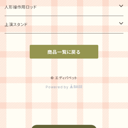
ステージカーテン
歴史写真集
ショーアップ商品
人形操作用ロッド
音響セット
腹話術の歴史他
パペットシューズ
ソフトパッペト用
上演スタンド
指導者用ガイドブック
小型人形用
上演必需品
商品一覧に戻る
小型～中型パペット用
人形スタンド
中型～大型パペット用
© エディパペット
Powered by