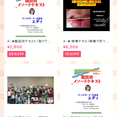
A：★腹話術テキスト（独りで学
A：★ 映像テキス（映像で学べる
べる教材）
DVDのみ）
¥2,800
¥6,300
20%OFF
10%OFF