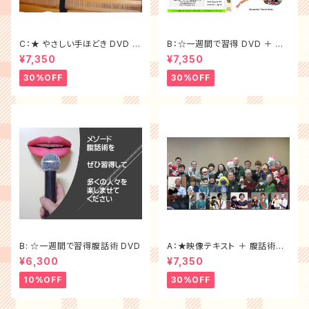
C：★ やさしい手ほどき DVD ＋
B：☆一週間で習得 DVD ＋ 腹
腹話術テキスト ＜大特価セット
話術テキスト ＜大特価セット割
¥7,350
¥7,350
割f）
30%off＞
30%OFF
30%OFF
B: ☆一週間で習得腹話術 DVD
A：★映像テキスト ＋ 腹話術テ
キスト＜大特価セット割30%of
¥6,300
¥7,350
f ＞
10%OFF
30%OFF