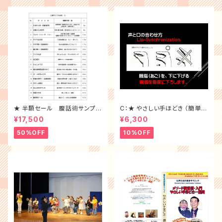
★ 半額セール 腹話術サンプル
C：★ やさしい手ほどき （簡単に
台本10冊 （ 1~10 ）全セット
習得 DVD）
¥17,500
¥6,300
50%OFF
10%OFF