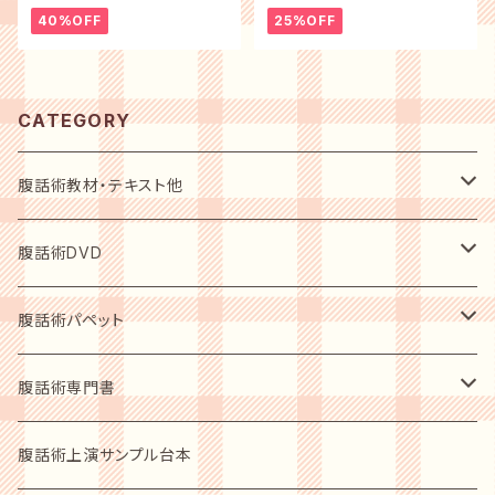
40%OFF
25%OFF
CATEGORY
腹話術教材・テキスト他
初心者用入門テキスト
腹話術DVD
指導者用テキスト
初心者用入門DVD
腹話術パペット
上演必需品
レベルアップショーDVD
動物ソフトパッペト
腹話術専門書
人形スタント
人型人形
指導者の手ほどき 2枚組
人型パペット
腹話術愛好者用
腹話術上演サンプル台本