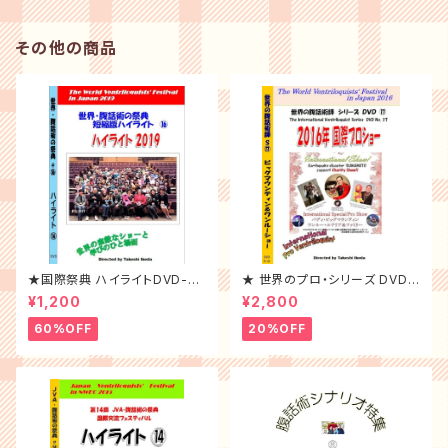
その他の商品
★国際祭典 ハイライトDVD-20
★ 世界のプロ・シリーズ DVD-
19年
⑰
¥1,200
¥2,800
60%OFF
20%OFF