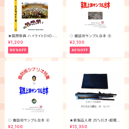
★国際祭典 ハイライトDVD-20
◇ 腹話術サンプル台本 ⑧
15年
¥1,200
¥2,100
60%OFF
40%OFF
◇ 腹話術サンプル台本 ④
★新製品入荷 25%引き・超軽量
スタンド
¥2,100
¥13,350