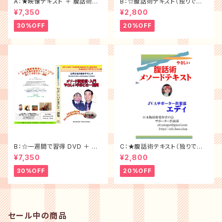
A：★映像テキスト ＋ 腹話術テ
B：☆腹話術テキスト（独りで学
キスト＜大特価セット割30%of
べる優れもの）
¥7,350
¥2,800
f ＞
30%OFF
20%OFF
B：☆一週間で習得 DVD ＋ 腹
C：★腹話術テキスト（独りで学
話術テキスト ＜大特価セット割
べる優れもの）
¥7,350
¥2,800
30%off＞
30%OFF
20%OFF
セール中の商品