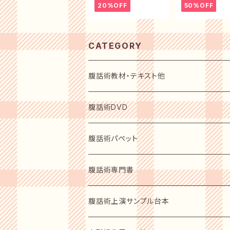
20%OFF
50%OFF
CATEGORY
腹話術教材・テキスト他
初心者用入門テキスト
腹話術DVD
指導者用テキスト
初心者用入門DVD
腹話術パペット
上演必需品
レベルアップショーDVD
動物ソフトパッペト
腹話術専門書
人形スタント
人型人形
指導者の手ほどき 2枚組
人型パペット
腹話術愛好者用
腹話術上演サンプル台本
ステージカーテン