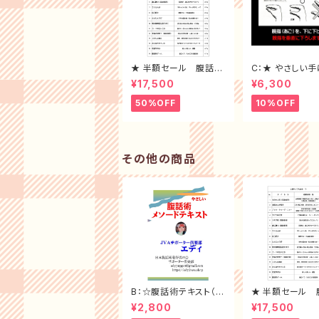
★ 半額セール 腹話術
C：★ やさしい
サンプル台本10冊 （ 1~
（簡単に習得 D
¥17,500
¥6,300
10 ）全セット
50%OFF
10%OFF
その他の商品
B：☆腹話術テキスト（独
★ 半額セール 
りで学べる優れもの）
サンプル台本10冊 
¥2,800
¥17,500
10 ）全セット