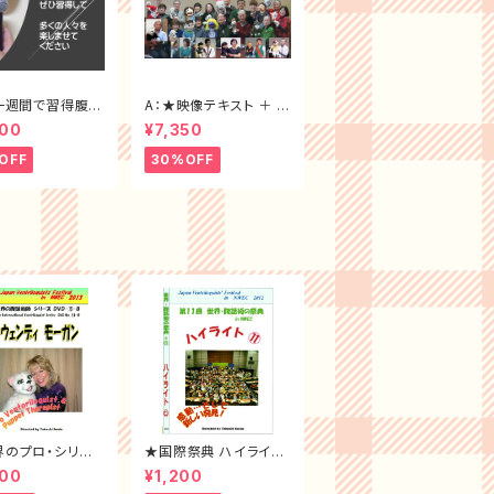
A：★映像テキスト ＋ 腹
D
話術テキスト＜大特価
300
¥7,350
セット割30%off ＞
OFF
30%OFF
界のプロ・シリー
★国際祭典 ハイライト
D-⑬B
DVD-2012年
800
¥1,200