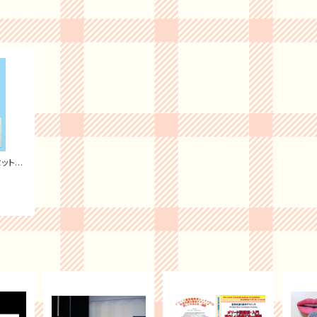
セット大
ット用