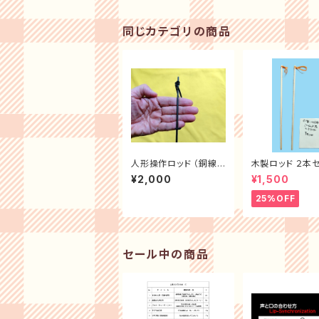
同じカテゴリの商品
人形操作ロッド （銅線）
木製ロッド ２本
42cm１本
特価＜小型パペ
¥2,000
¥1,500
＞
25%OFF
セール中の商品