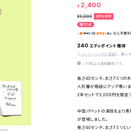
2,400
¥
¥3,000
20%OFF
残り1点
なら
手数
240
エディポイント獲得
※
メンバーシップに登録
し、購入
この商品は
送料無料
です。
長さ40センチ、太さ7ミリの
人形層が格段にアップ吸いま
2本セットで3,000円を格安（
中型パペットの演技をより表
が登場しました。
長さ40センチ、太さ7ミリと