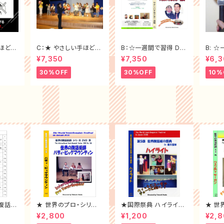
手ほどき
C：★ やさしい手ほどき
B：☆一週間で習得 DV
B: ☆一週間で習得腹話
VD）
DVD ＋ 腹話術テキスト
D ＋ 腹話術テキスト ＜
術 DV
¥7,350
¥7,350
¥6,
＜大特価セット割f）
大特価セット割30%off
＞
30%OFF
30%OFF
10%
腹話術
★ 世界のプロ・シリー
★国際祭典 ハイライト
★ 世
（ 1~
ズ DVD-⑱
DVD-2006年
ズ DV
¥2,800
¥1,200
¥2,